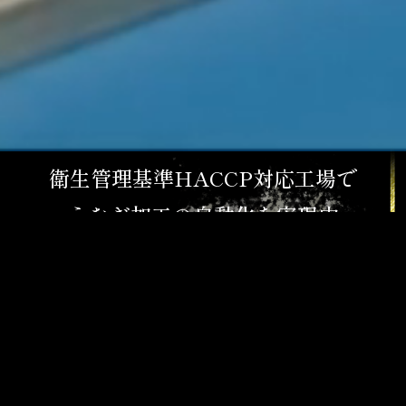
衛生管理基準HACCP対応工場で
うなぎ加工の自動化を実現中